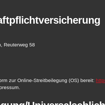
ftpflicht­versicherung
n, Reuterweg 58
orm zur Online-Streitbeilegung (OS) bereit:
htt
mpressum.