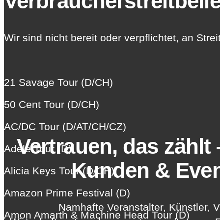
Verbraucher­streit­bei
Wir sind nicht bereit oder verpflichtet, an St
21 Savage Tour (D/CH)
50 Cent Tour (D/CH)
AC/DC Tour (D/AT/CH/CZ)
Vertrauen, das zählt
Adele Tour (D)
Kunden & Eve
Alicia Keys Tour (D/CH)
Amazon Prime Festival (D)
Namhafte Veranstalter, Künstler, 
Amon Amarth & Machine Head Tour (D)