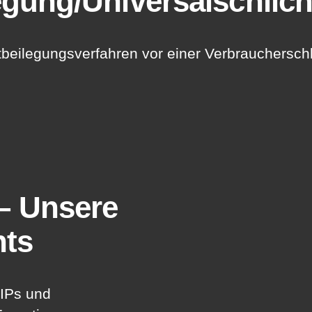
legung/Universal­schlich
reitbeilegungsverfahren vor einer Verbrauchersc
 – Unsere
nts
VIPs und