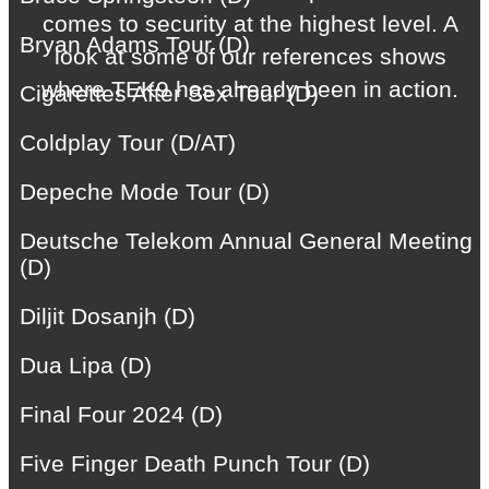
comes to security at the highest level. A
Bryan Adams Tour (D)
look at some of our references shows
where TEK9 has already been in action.
Cigarettes After Sex Tour (D)
Coldplay Tour (D/AT)
Depeche Mode Tour (D)
Deutsche Telekom Annual General Meeting
(D)
Diljit Dosanjh (D)
Dua Lipa (D)
Final Four 2024 (D)
Five Finger Death Punch Tour (D)