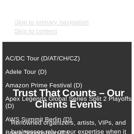
Skip links
Skip to primary navigation
Skip to content
AC/DC Tour (D/AT/CH/CZ)
Adele Tour (D)
Amazon Prime Festival (D)
Trust That Counts – Our
Apex Legends Global Series Split 2 Playoffs
Clients Events
(D)
AWS Summit Berlin (D)
Renowned organizers, artists, VIPs, and
businesses rely on our expertise when it
Bruce Springsteen (D)