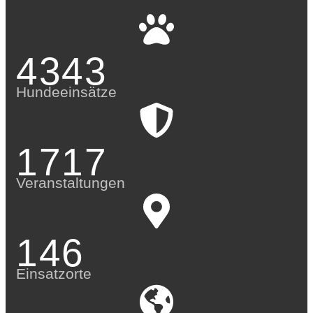
4343
Hundeeinsätze
1717
Veranstaltungen
146
Einsatzorte