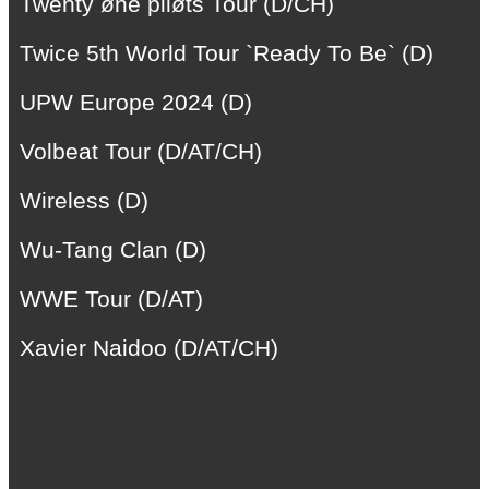
Twenty øne piløts Tour (D/CH)
Twice 5th World Tour `Ready To Be` (D)
UPW Europe 2024 (D)
Volbeat Tour (D/AT/CH)
Wireless (D)
Wu-Tang Clan (D)
WWE Tour (D/AT)
Xavier Naidoo (D/AT/CH)