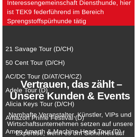
Interessengemeinschaft Diensthunde, hier
ist TEK9 federführend im Bereich
Sprengstoffspürhunde tätig
21 Savage Tour (D/CH)
50 Cent Tour (D/CH)
AC/DC Tour (D/AT/CH/CZ)
Vertrauen, das zählt –
Adele Tour (D)
Unsere Kunden & Events
Alicia Keys Tour (D/CH)
Namhafte Veranstalter, Künstler, VIPs und
Amazon Prime Festival (D)
Wirtschaftsunternehmen setzen auf unsere
Amon Amarth & Machine Head Tour (D)
Expertise, wenn es um Sicherheit auf